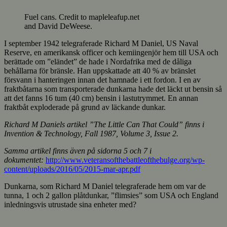
Fuel cans. Credit to mapleleafup.net
and David DeWeese.
I september 1942 telegraferade Richard M Daniel, US Naval
Reserve, en amerikansk officer och kemiingenjör hem till USA och
berättade om ”eländet” de hade i Nordafrika med de dåliga
behållarna för bränsle. Han uppskattade att 40 % av bränslet
försvann i hanteringen innan det hamnade i ett fordon. I en av
fraktbåtarna som transporterade dunkarna hade det läckt ut bensin så
att det fanns 16 tum (40 cm) bensin i lastutrymmet. En annan
fraktbåt exploderade på grund av läckande dunkar.
Richard M Daniels artikel ”The Little Can That Could” finns i
Invention & Technology, Fall 1987, Volume 3, Issue 2.
Samma artikel finns även på sidorna 5 och 7 i
dokumentet:
http://www.veteransofthebattleofthebulge.org/wp-
content/uploads/2016/05/2015-mar-apr.pdf
Dunkarna, som Richard M Daniel telegraferade hem om var de
tunna, 1 och 2 gallon plåtdunkar, ”flimsies” som USA och England
inledningsvis utrustade sina enheter med?