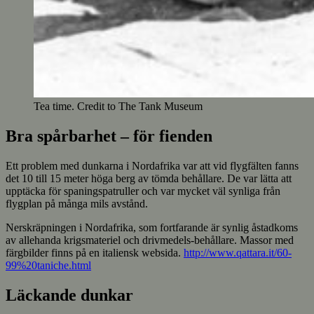
Tea time. Credit to The Tank Museum
Bra spårbarhet – för fienden
Ett problem med dunkarna i Nordafrika var att vid flygfälten fanns
det 10 till 15 meter höga berg av tömda behållare. De var lätta att
upptäcka för spaningspatruller och var mycket väl synliga från
flygplan på många mils avstånd.
Nerskräpningen i Nordafrika, som fortfarande är synlig åstadkoms
av allehanda krigsmateriel och drivmedels-behållare. Massor med
färgbilder finns på en italiensk websida.
http://www.qattara.it/60-
99%20taniche.html
Läckande dunkar