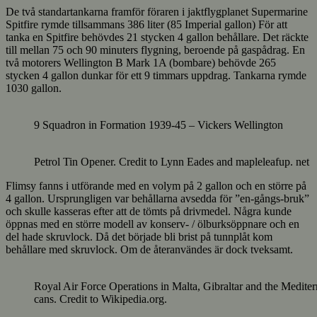
De två standartankarna framför föraren i jaktflygplanet Supermarine
Spitfire rymde tillsammans 386 liter (85 Imperial gallon) För att
tanka en Spitfire behövdes 21 stycken 4 gallon behållare. Det räckte
till mellan 75 och 90 minuters flygning, beroende på gaspådrag. En
två motorers Wellington B Mark 1A (bombare) behövde 265
stycken 4 gallon dunkar för ett 9 timmars uppdrag. Tankarna rymde
1030 gallon.
9 Squadron in Formation 1939-45 – Vickers Wellington
Petrol Tin Opener. Credit to Lynn Eades and mapleleafup. net
Flimsy fanns i utförande med en volym på 2 gallon och en större på
4 gallon. Ursprungligen var behållarna avsedda för ”en-gångs-bruk”
och skulle kasseras efter att de tömts på drivmedel. Några kunde
öppnas med en större modell av konserv- / ölburksöppnare och en
del hade skruvlock. Då det började bli brist på tunnplåt kom
behållare med skruvlock. Om de återanvändes är dock tveksamt.
Royal Air Force Operations in Malta, Gibraltar and the Mediter
cans. Credit to Wikipedia.org.