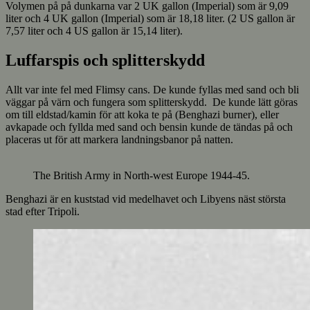
Volymen på på dunkarna var 2 UK gallon (Imperial) som är 9,09
liter och 4 UK gallon (Imperial) som är 18,18 liter. (2 US gallon är
7,57 liter och 4 US gallon är 15,14 liter).
Luffarspis och splitterskydd
Allt var inte fel med Flimsy cans. De kunde fyllas med sand och bli
väggar på värn och fungera som splitterskydd. De kunde lätt göras
om till eldstad/kamin för att koka te på (Benghazi burner), eller
avkapade och fyllda med sand och bensin kunde de tändas på och
placeras ut för att markera landningsbanor på natten.
The British Army in North-west Europe 1944-45.
Benghazi är en kuststad vid medelhavet och Libyens näst största
stad efter Tripoli.