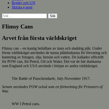
Regler och UN
Skicka e-post
Sök
efter:
Flimsy Cans
Arvet från första världskriget
Flimsy can – en kantig behållare av tunn och sladdrig plåt. Under
första världskriget användes de tunna plåtdunkarna för förvaring och
hantering av fotogen, olja, bensin och vatten. De kallades officiellt
för POW can, för Petrol, Oil och Water. Det var de här dunkarna
som England och USA använde i början av andra världskriget.
The Battle of Passchendaele, July-November 1917.
Senare användes POW också som en förkortning för Prisoners of
War.
WW I Petrol cans.