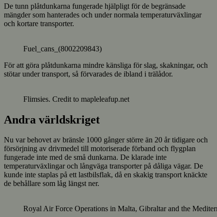
De tunn plåtdunkarna fungerade hjälpligt för de begränsade
mängder som hanterades och under normala temperaturväxlingar
och kortare transporter.
Fuel_cans_(8002209843)
För att göra plåtdunkarna mindre känsliga för slag, skakningar, och
stötar under transport, så förvarades de ibland i trälådor.
Flimsies. Credit to mapleleafup.net
Andra världskriget
Nu var behovet av bränsle 1000 gånger större än 20 år tidigare och
försörjning av drivmedel till motoriserade förband och flygplan
fungerade inte med de små dunkarna. De klarade inte
temperaturväxlingar och långväga transporter på dåliga vägar. De
kunde inte staplas på ett lastbilsflak, då en skakig transport knäckte
de behållare som låg längst ner.
Royal Air Force Operations in Malta, Gibraltar and the Medite